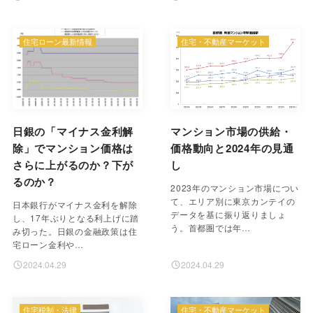
住宅ローン最新情報
住宅・不動産マーケット
日銀の「マイナス金利解
マンション市場の供給・
除」でマンション価格は
価格動向と2024年の見通
さらに上がるのか？下が
し
るのか？
2023年のマンション市場につい
て、エリア別に東京カンテイの
日本銀行がマイナス金利を解除
データを基に振り返りましょ
し、17年ぶりとなる利上げに踏
う。首都圏では年…
み切った。日銀の金融政策は住
宅ローン金利や…
2024.04.29
2024.04.29
住宅税制・法律
住宅・不動産マーケット