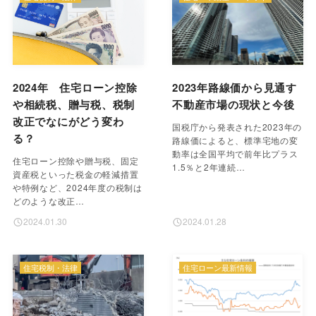
2024年 住宅ローン控除
2023年路線価から見通す
や相続税、贈与税、税制
不動産市場の現状と今後
改正でなにがどう変わ
国税庁から発表された2023年の
る？
路線価によると、標準宅地の変
動率は全国平均で前年比プラス
住宅ローン控除や贈与税、固定
1.5％と2年連続…
資産税といった税金の軽減措置
や特例など、2024年度の税制は
どのような改正…
2024.01.30
2024.01.28
住宅税制・法律
住宅ローン最新情報