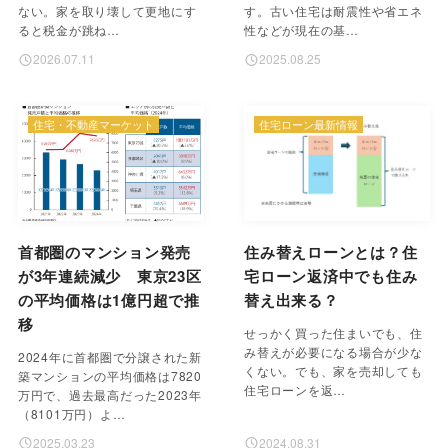
ない。家を取り壊して更地にす
す。古い住宅は耐震性や省エネ
ると税金が跳ね…
性などが現在の基…
2026.07.11
2025.08.25
住宅・不動産マーケット
住宅ローン最新情報
首都圏のマンション発売
住み替えローンとは？住
が3年連続減少 東京23区
宅ローン返済中でも住み
の平均価格は1億円超で推
替え出来る？
移
せっかく買った住まいでも、住
み替えが必要になる場合が少な
2024年に首都圏で分譲された新
くない。でも、家を売却しても
築マンションの平均価格は7820
住宅ローンを返…
万円で、過去最高だった2023年
（8101万円）よ…
2025.03.23
2024.08.31